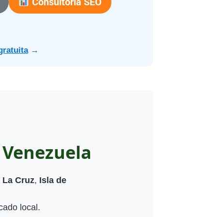
Consultoría SEO
gratuita
→
 Venezuela
 La Cruz
,
Isla de
cado local.