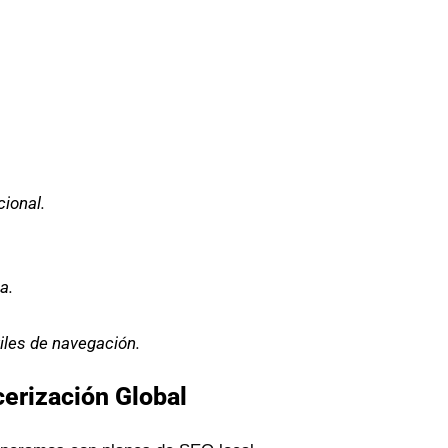
ional.
a.
iles de navegación.
cerización Global