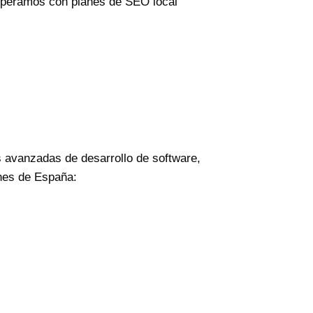
 operamos con planes de SEO local
 avanzadas de desarrollo de software,
ones de España: