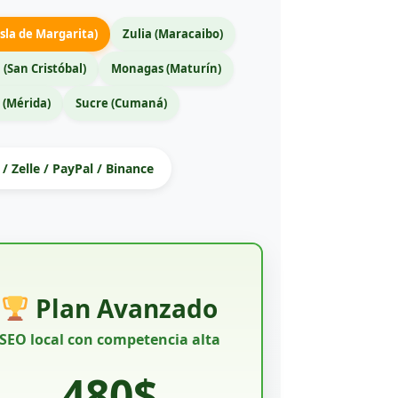
sla de Margarita)
Zulia (Maracaibo)
 (San Cristóbal)
Monagas (Maturín)
 (Mérida)
Sucre (Cumaná)
/ Zelle / PayPal / Binance
Plan Avanzado
SEO local con competencia alta
480$