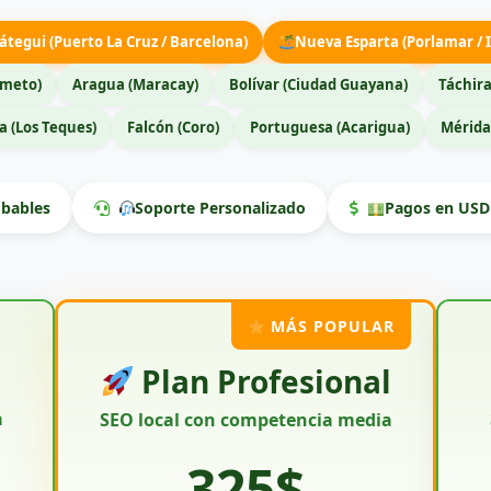
átegui (Puerto La Cruz / Barcelona)
Nueva Esparta (Porlamar / I
imeto)
Aragua (Maracay)
Bolívar (Ciudad Guayana)
Táchira
 (Los Teques)
Falcón (Coro)
Portuguesa (Acarigua)
Mérida
bables
Soporte Personalizado
Pagos en USD 
MÁS POPULAR
Plan Profesional
a
SEO local con competencia media
325$