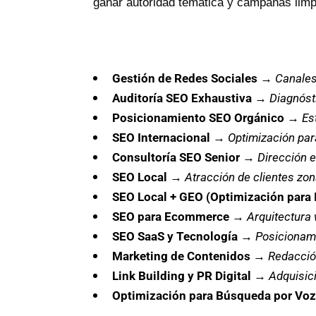
ganar autoridad temática y campañas limpia
Gestión de Redes Sociales
→
Canales
Auditoría SEO Exhaustiva
→
Diagnóst
Posicionamiento SEO Orgánico
→
Es
SEO Internacional
→
Optimización par
Consultoría SEO Senior
→
Dirección e
SEO Local
→
Atracción de clientes zona
SEO Local + GEO (Optimización para 
SEO para Ecommerce
→
Arquitectura 
SEO SaaS y Tecnología
→
Posicionami
Marketing de Contenidos
→
Redacció
Link Building y PR Digital
→
Adquisici
Optimización para Búsqueda por Voz 