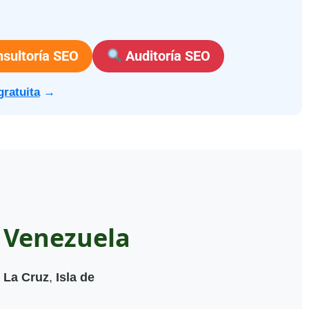
sultoría SEO
Auditoría SEO
gratuita
→
 Venezuela
 La Cruz
,
Isla de