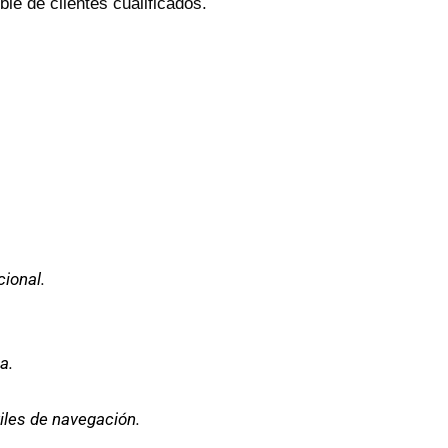
le de clientes cualificados.
ional.
a.
iles de navegación.