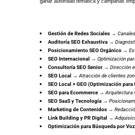
ganar autoridad temática y campañas limpia
Gestión de Redes Sociales
→
Canales
Auditoría SEO Exhaustiva
→
Diagnóst
Posicionamiento SEO Orgánico
→
Es
SEO Internacional
→
Optimización par
Consultoría SEO Senior
→
Dirección e
SEO Local
→
Atracción de clientes zona
SEO Local + GEO (Optimización para 
SEO para Ecommerce
→
Arquitectura 
SEO SaaS y Tecnología
→
Posicionami
Marketing de Contenidos
→
Redacció
Link Building y PR Digital
→
Adquisici
Optimización para Búsqueda por Voz 