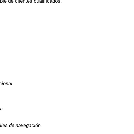
le de clientes cualificados.
ional.
a.
iles de navegación.