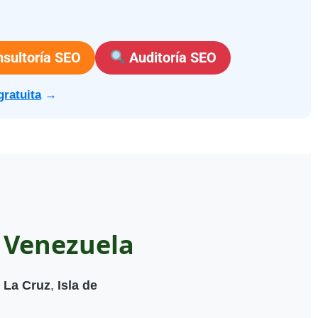
sultoría SEO
Auditoría SEO
gratuita
→
 Venezuela
 La Cruz
,
Isla de