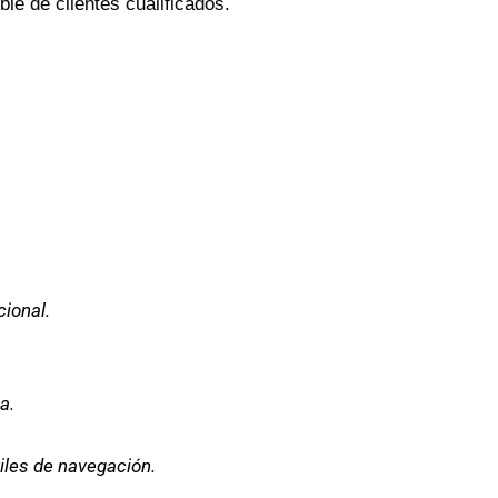
le de clientes cualificados.
ional.
a.
iles de navegación.