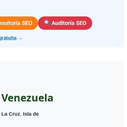
sultoría SEO
Auditoría SEO
gratuita
→
 Venezuela
 La Cruz
,
Isla de