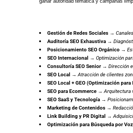
ganar autoridad temática y campañas limpia
Gestión de Redes Sociales
→
Canales
Auditoría SEO Exhaustiva
→
Diagnóst
Posicionamiento SEO Orgánico
→
Es
SEO Internacional
→
Optimización par
Consultoría SEO Senior
→
Dirección e
SEO Local
→
Atracción de clientes zona
SEO Local + GEO (Optimización para 
SEO para Ecommerce
→
Arquitectura 
SEO SaaS y Tecnología
→
Posicionami
Marketing de Contenidos
→
Redacció
Link Building y PR Digital
→
Adquisici
Optimización para Búsqueda por Voz 