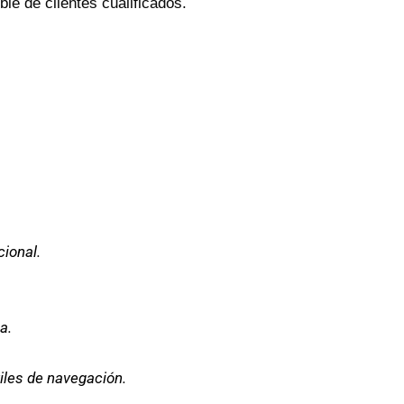
le de clientes cualificados.
ional.
a.
iles de navegación.