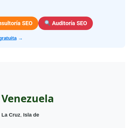
sultoría SEO
Auditoría SEO
gratuita
→
 Venezuela
 La Cruz
,
Isla de