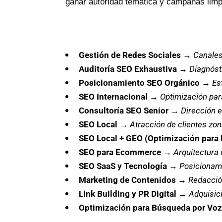
ganar autoridad temática y campañas limpia
Gestión de Redes Sociales
→
Canales
Auditoría SEO Exhaustiva
→
Diagnóst
Posicionamiento SEO Orgánico
→
Es
SEO Internacional
→
Optimización par
Consultoría SEO Senior
→
Dirección e
SEO Local
→
Atracción de clientes zona
SEO Local + GEO (Optimización para 
SEO para Ecommerce
→
Arquitectura 
SEO SaaS y Tecnología
→
Posicionami
Marketing de Contenidos
→
Redacció
Link Building y PR Digital
→
Adquisici
Optimización para Búsqueda por Voz 