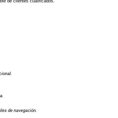
le de clientes cualificados.
ional.
a.
iles de navegación.