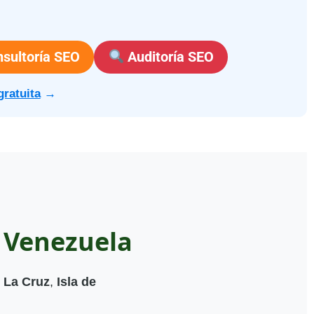
sultoría SEO
Auditoría SEO
gratuita
→
 Venezuela
 La Cruz
,
Isla de