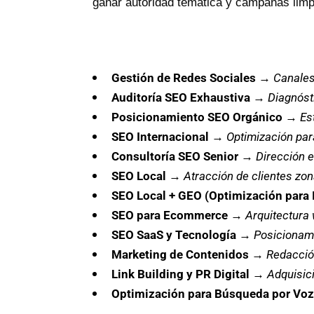
ganar autoridad temática y campañas limpia
Gestión de Redes Sociales
→
Canales
Auditoría SEO Exhaustiva
→
Diagnóst
Posicionamiento SEO Orgánico
→
Es
SEO Internacional
→
Optimización par
Consultoría SEO Senior
→
Dirección e
SEO Local
→
Atracción de clientes zona
SEO Local + GEO (Optimización para 
SEO para Ecommerce
→
Arquitectura 
SEO SaaS y Tecnología
→
Posicionami
Marketing de Contenidos
→
Redacció
Link Building y PR Digital
→
Adquisici
Optimización para Búsqueda por Voz 